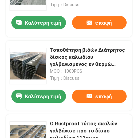
Τιμή：Discuss
Περίπου εμείς
Καλύτερη τιμή
επαφή
Γύρος εργοστασίων
Τοποθέτηση βιδών Διάτρητος
Ποιοτικός έλεγχος
δίσκος καλωδίου
γαλβανισμένος εν θερμώ
πάχους 1,5-2,5 mm
MOQ：1000PCS
Μας ελάτε σε επαφή με
Τιμή：Discuss
Ζητήστε ένα απόσπασμα
Καλύτερη τιμή
επαφή
Τοποθετώντας σύστημα ηλιακού πλαισίου
Ο Rustproof τύπος σκαλών
γαλβάνισε προ το δίσκο
Να τοποθετήσει ηλιακού πλαισίου υποστηρίγματα
καλωδίων 112m για