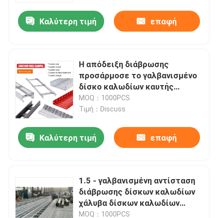
Καλύτερη τιμή
επαφή
Η απόδειξη διάβρωσης
προσάρμοσε το γαλβανισμένο
δίσκο καλωδίων καυτής
εμβύθισης 50mm900mm
MOQ：1000PCS
Τιμή：Discuss
Καλύτερη τιμή
επαφή
Σπίτι
1.5 - γαλβανισμένη αντίσταση
Προϊόντα
διάβρωσης δίσκων καλωδίων
χάλυβα δίσκων καλωδίων
τύπων σκαλών 2.5mm
Βίντεο
MOQ：1000PCS