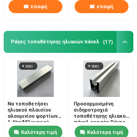
σκουριά
επαφή
επαφή
Ράγες τοποθέτησης ηλιακών πάνελ
(17)
Να τοποθετήσει
Προσαρμοσμένη
ηλιακού πλαισίου
σιδηροτροχιά
αλουμινίου φορτίων
τοποθέτησης ηλιακού
1.4kn/M2 χιονιού
πάνελ οροφής Ράγες
ράγες που
τοποθέτησης
Καλύτερη τιμή
Καλύτερη τιμή
υποβάλλουν σε
ηλιακών