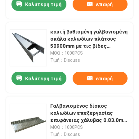
Καλύτερη τιμή
επαφή
καυτή βυθισμένη γαλβανισμένη
σκάλα καλωδίων πλάτους
50900mm με τις βίδες
εγκατεστημένες
MOQ：1000PCS
Τιμή：Discuss
Καλύτερη τιμή
επαφή
Γαλβανισμένος δίσκος
καλωδίων επεξεργασίας
επιφάνειας χάλυβας 0.83.0mm
προστασία διάβρωσης
MOQ：1000PCS
Τιμή：Discuss