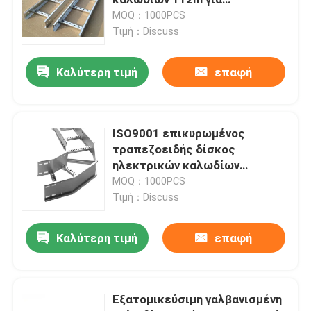
βιομηχανικό
MOQ：1000PCS
Τιμή：Discuss
Σφιγκτήρες στερέωσης ηλιακών πάνελ
Καλύτερη τιμή
επαφή
Ράγες τοποθέτησης ηλιακών πάνελ
Μέσος σφιγκτήρας ηλιακού πλαισίου
ISO9001 επικυρωμένος
τραπεζοειδής δίσκος
ηλεκτρικών καλωδίων
Σφιγκτήρας τελών ηλιακού πλαισίου
αντιδιαβρωτικός
MOQ：1000PCS
Τιμή：Discuss
Εξάρτηση συναρμογών ραγών
Καλύτερη τιμή
επαφή
Η κλίση ηλιακού πλαισίου τοποθετεί
Εξατομικεύσιμη γαλβανισμένη
Ηλιακός γάντζος οροφής