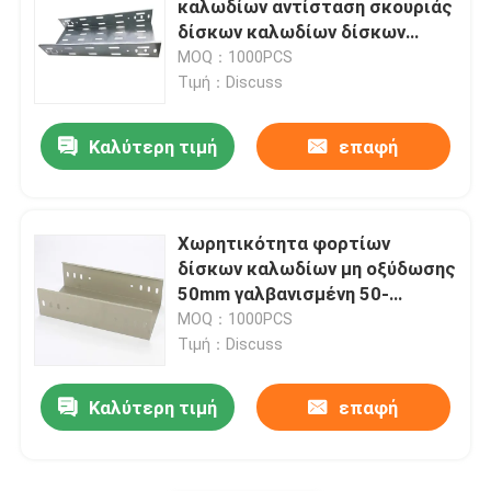
καλωδίων αντίσταση σκουριάς
δίσκων καλωδίων δίσκων
Μεταλλικές υδρορροές στέγης
ηλεκτρική
MOQ：1000PCS
Τιμή：Discuss
Γαλβανισμένος δίσκος καλωδίων
Καλύτερη τιμή
επαφή
Αντιολισθητική πλάκα από χάλυβα
Χωρητικότητα φορτίων
δίσκων καλωδίων μη οξύδωσης
50mm γαλβανισμένη 50-
100kg/M2
MOQ：1000PCS
Τιμή：Discuss
Καλύτερη τιμή
επαφή