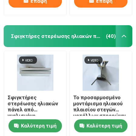
επαφή
επαφή
Σφιγκτήρες στερέωσης ηλιακών πάνελ
(40)
Σφιγκτήρες
Το προσαρμοσμένο
στερέωσης ηλιακών
μοντάρισμα ηλιακού
πάνελ από
πλαισίου στεγών
γυαλισμένο
μετάλλων στερεώνει
ανοξείδωτο χάλυβα
υψηλής αντοχής
Καλύτερη τιμή
Καλύτερη τιμή
για μεταλλική στέγη
ανθεκτική στη