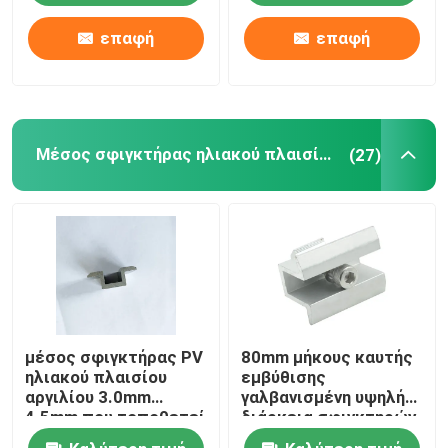
ανοδική οξείδωση
φωτοβολταϊκών
1.2mm
Ανθεκτικές στη
επαφή
επαφή
σκουριά
Μέσος σφιγκτήρας ηλιακού πλαισίου
(27)
μέσος σφιγκτήρας PV
80mm μήκους καυτής
ηλιακού πλαισίου
εμβύθισης
αργιλίου 3.0mm
γαλβανισμένη υψηλή
4.5mm που τοποθετεί
διάρκεια σφιγκτηρών
τη γρήγορη
ηλιακού πλαισίου