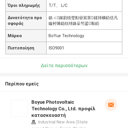
Όροι πληρωμής
T/T、 L/C
Δυνατότητα προ
鎮ㄨ鎵剧殑璧勬簮宸茶鍒犻櫎銆佸凡
σφοράς
鏇村悕鎴栨殏鏃朵笉鍙敤銆
Μάρκα
BoYue Technology
Πιστοποίηση
ISO9001
Δείτε περισσότερων
Περίπου εμείς
Boyue Photovoltaic
Technology Co., Ltd. προφίλ
κατασκευαστή
Industrial New Area (State