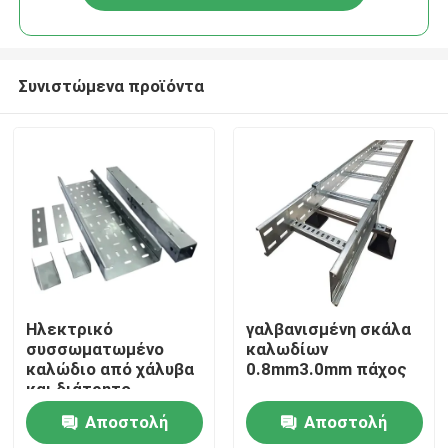
Συνιστώμενα προϊόντα
Σπίτι
Ηλεκτρικό
γαλβανισμένη σκάλα
συσσωματωμένο
καλωδίων
καλώδιο από χάλυβα
0.8mm3.0mm πάχος
Προϊόντα
και διάτρητο
καλώδιο για σύστημα
Αποστολή
Αποστολή
διαχείρισης
Βίντεο