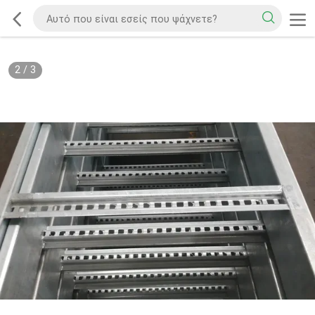
2
/
3