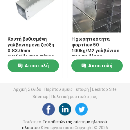
Σφιγκτήρες στερέωσης ηλιακών πάνελ
Ράγες τοποθέτησης ηλιακών πάνελ
Καυτή βυθισμένη
Η χωρητικότητα
γαλβανισμένη ζεύξη
φορτίων 50-
0.83.0mm
100kg/M2 γαλβάνισε
Μέσος σφιγκτήρας ηλιακού πλαισίου
ανοξείδωτου πάχος
προ το δίσκο
καλωδίων χάλυβα
Αποστολή
Αποστολή
αλεξίπυρο
Σφιγκτήρας τελών ηλιακού πλαισίου
ερώτησης
ερώτησης
Εξάρτηση συναρμογών ραγών
Αρχική Σελίδα
Περίπου εμείς
επαφή
Desktop Site
Sitemap
Πολιτική μυστικότητας
Η κλίση ηλιακού πλαισίου τοποθετεί
Ποιότητα
Τοποθετώντας σύστημα ηλιακού
Ηλιακός γάντζος οροφής
πλαισίου
Κίνα εργοστάσιο.Copyright © 2026