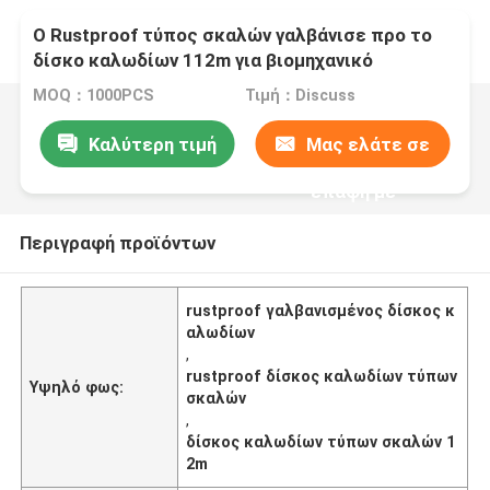
Ο Rustproof τύπος σκαλών γαλβάνισε προ το
δίσκο καλωδίων 112m για βιομηχανικό
MOQ：1000PCS
Τιμή：Discuss
Καλύτερη τιμή
Μας ελάτε σε
επαφή με
Περιγραφή προϊόντων
rustproof γαλβανισμένος δίσκος κ
αλωδίων
,
rustproof δίσκος καλωδίων τύπων
Υψηλό φως:
σκαλών
,
δίσκος καλωδίων τύπων σκαλών 1
2m