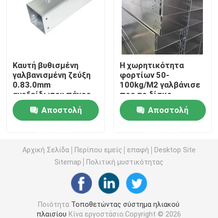
Σφιγκτήρες στερέωσης ηλιακών πάνελ
Ράγες τοποθέτησης ηλιακών πάνελ
Καυτή βυθισμένη
Η χωρητικότητα
γαλβανισμένη ζεύξη
φορτίων 50-
0.83.0mm
100kg/M2 γαλβάνισε
Μέσος σφιγκτήρας ηλιακού πλαισίου
ανοξείδωτου πάχος
προ το δίσκο
καλωδίων χάλυβα
Αποστολή
Αποστολή
αλεξίπυρο
Σφιγκτήρας τελών ηλιακού πλαισίου
ερώτησης
ερώτησης
Εξάρτηση συναρμογών ραγών
Αρχική Σελίδα
Περίπου εμείς
επαφή
Desktop Site
Sitemap
Πολιτική μυστικότητας
Η κλίση ηλιακού πλαισίου τοποθετεί
Ποιότητα
Τοποθετώντας σύστημα ηλιακού
Ηλιακός γάντζος οροφής
πλαισίου
Κίνα εργοστάσιο.Copyright © 2026