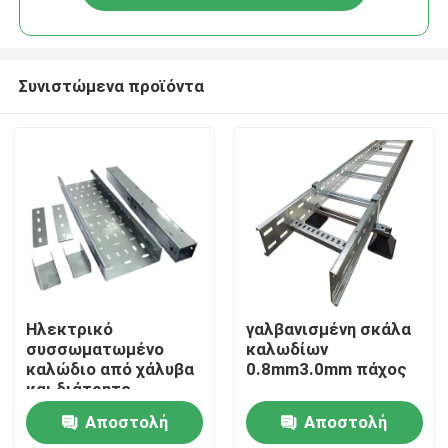
Συνιστώμενα προϊόντα
Σπίτι
Ηλεκτρικό
γαλβανισμένη σκάλα
συσσωματωμένο
καλωδίων
καλώδιο από χάλυβα
0.8mm3.0mm πάχος
Προϊόντα
και διάτρητο
καλώδιο για σύστημα
Αποστολή
Αποστολή
διαχείρισης
Βίντεο