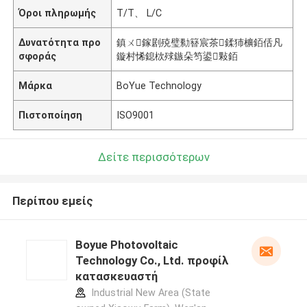
Όροι πληρωμής
T/T、 L/C
Δυνατότητα προ
鎮ㄨ鎵剧殑璧勬簮宸茶鍒犻櫎銆佸凡
σφοράς
鏇村悕鎴栨殏鏃朵笉鍙敤銆
Μάρκα
BoYue Technology
Πιστοποίηση
ISO9001
Δείτε περισσότερων
Περίπου εμείς
Boyue Photovoltaic
Technology Co., Ltd. προφίλ
κατασκευαστή
Industrial New Area (State