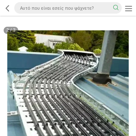
2
/
3