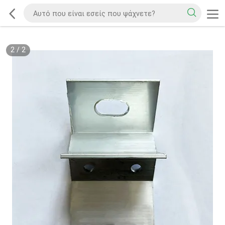
2
/
2