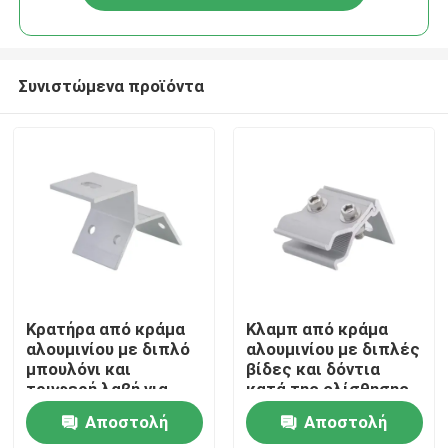
Συνιστώμενα προϊόντα
Σπίτι
Κρατήρα από κράμα
Κλαμπ από κράμα
αλουμινίου με διπλό
αλουμινίου με διπλές
μπουλόνι και
βίδες και δόντια
Προϊόντα
τρυφερή λαβή για
κατά της ολίσθησης
δονήσεις - ανθεκτικό
για ασφαλή δομική
Αποστολή
Αποστολή
δομικό στερεωτικό
στερέωση
Βίντεο