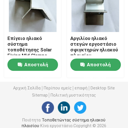
Σφιγκτήρες στερέωσης ηλιακών πάνελ
Ράγες τοποθέτησης ηλιακών πάνελ
Επίγειο ηλιακό
Αργιλίου ηλιακό
σύστημα
στεγών εργοστάσιο
τοποθέτησης Solar
σφιγκτηρών ηλιακού
Μέσος σφιγκτήρας ηλιακού πλαισίου
Fixing Mid Clamps
πλαισίου
Side Clamp
εγκατάστασης
Αποστολή
Αποστολή
στεγών
Σφιγκτήρας τελών ηλιακού πλαισίου
προσαρτημάτων
ερώτησης
ερώτησης
ηλιακό
τραπεζοειδές
Εξάρτηση συναρμογών ραγών
Αρχική Σελίδα
Περίπου εμείς
επαφή
Desktop Site
Sitemap
Πολιτική μυστικότητας
Η κλίση ηλιακού πλαισίου τοποθετεί
Ποιότητα
Τοποθετώντας σύστημα ηλιακού
Ηλιακός γάντζος οροφής
πλαισίου
Κίνα εργοστάσιο.Copyright © 2026