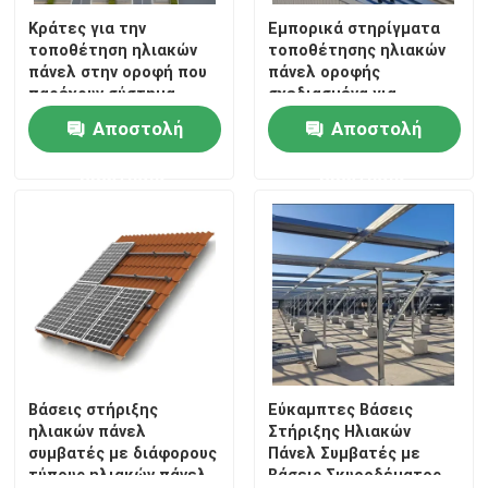
Κράτες για την
Εμπορικά στηρίγματα
τοποθέτηση ηλιακών
τοποθέτησης ηλιακών
πάνελ στην οροφή που
πάνελ οροφής
παρέχουν σύστημα
σχεδιασμένα για
υποστήριξης ηλιακών
μεταλλικές στέγες,
Αποστολή
Αποστολή
πάνελ με ελάχιστη
που προσφέρουν
διείσδυση στην οροφή
ασφαλή στερέωση και
ερώτησης
ερώτησης
και γρήγορη διαδικασία
μεγάλη διάρκεια ζωής.
εγκατάστασης
Βάσεις στήριξης
Εύκαμπτες Βάσεις
ηλιακών πάνελ
Στήριξης Ηλιακών
συμβατές με διάφορους
Πάνελ Συμβατές με
τύπους ηλιακών πάνελ,
Βάσεις Σκυροδέματος,