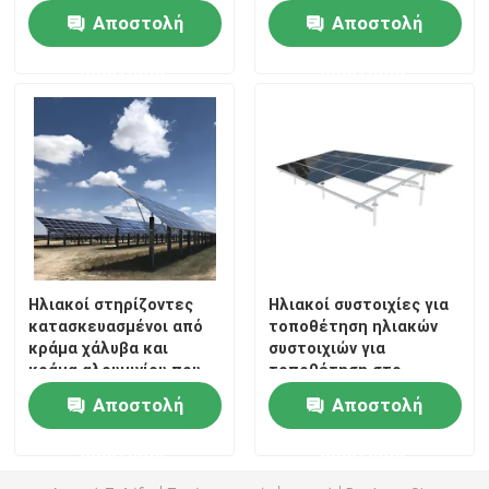
παρέχοντας βιώσιμες
Γείωση και
Αποστολή
Αποστολή
λύσεις στήριξης
Εγκαταστάσεις σε
Κεκλιμένες Επιφάνειες
ερώτησης
ερώτησης
Ηλιακοί στηρίζοντες
Ηλιακοί συστοιχίες για
κατασκευασμένοι από
τοποθέτηση ηλιακών
κράμα χάλυβα και
συστοιχιών για
κράμα αλουμινίου που
τοποθέτηση στο
εξασφαλίζουν
έδαφος δομή από
Αποστολή
Αποστολή
σταθερότητα και
χάλυβα εξαρτήματα
μακροζωία
αλουμινίου κατάλληλα
ερώτησης
ερώτησης
για ηλιακές μονάδες
μικρής και μεγάλης