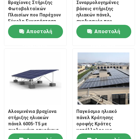
Βραχίονες Στήριξης
Συναρμολογημένες
Φωτοβολταϊκών
βάσεις στήριξης
Πλαισίων που Παρέχουν
ηλιακών πάνελ,
Σφιγκτήρες στερέωσης ηλιακών πάνελ
Εύκολη Εγκατάσταση
σχεδιασμός που
και Ευέλικτες
εξοικονομεί χρόνο
Αποστολή
Αποστολή
Διατάξεις Μονάδων
εγκατάστασης και
Ράγες τοποθέτησης ηλιακών πάνελ
Κατάλληλες για
παρέχει ισχυρή στήριξη
ερώτησης
ερώτησης
Μεγάλα Φωτοβολταϊκά
για τα ηλιακά πάνελ.
Πλαίσια
Μέσος σφιγκτήρας ηλιακού πλαισίου
Σφιγκτήρας τελών ηλιακού πλαισίου
Εξάρτηση συναρμογών ραγών
Αλουμινένια βραχίονα
Παγκόσμιο ηλιακό
Η κλίση ηλιακού πλαισίου τοποθετεί
στήριξης ηλιακών
πάνελ Κράτησης
πάνελ 6005-T5 με
οροφής Κράτες
ανοδιωμένη επιφάνεια
κατάλληλες για
Ηλιακός γάντζος οροφής
και 10 χρόνια εγγύηση
τοποθέτηση